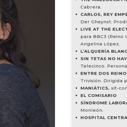
Cabrera.
CARLOS, REY EMP
Der Gheynst. Prod
LIVE AT THE ELEC
para BBC3 (Reino U
Angelina López.
L’ALQUERÍA BLAN
SIN TETAS NO HA
Telecinco. Persona
ENTRE DOS REINO
Trivisión. Dirigida
MANIÀTICS,
sit-com
EL COMISARIO
SÍNDROME LABOR
Monleón.
HOSPITAL CENTR