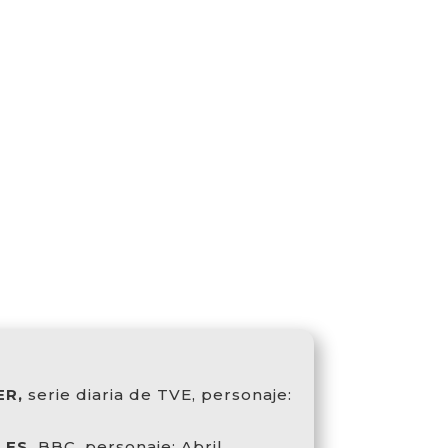
ER,
serie diaria de TVE, personaje:
LES,
BBC, personaje: Abril